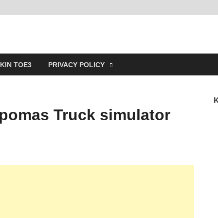
ain
KIN TOE3
PRIVACY POLICY
K
pomas Truck simulator