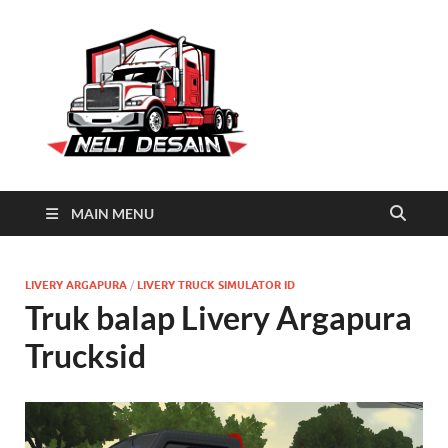
Neli
Download Truck Livery by
Neli Desain
Desain
MAIN MENU
LIVERY ARGAPURA
/
LIVERY TRUCK SIMULATOR ID
Truk balap Livery Argapura
Trucksid