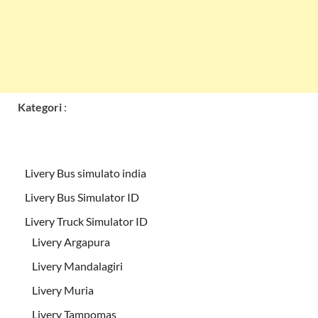
Kategori
:
Livery Bus simulato india
Livery Bus Simulator ID
Livery Truck Simulator ID
Livery Argapura
Livery Mandalagiri
Livery Muria
Livery Tampomas