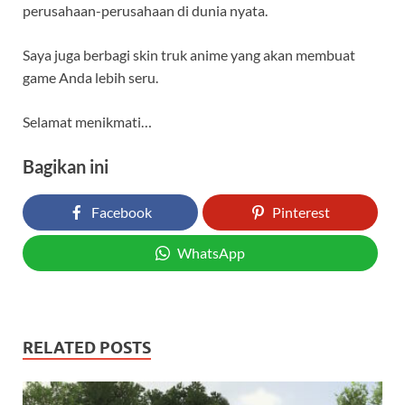
perusahaan-perusahaan di dunia nyata.
Saya juga berbagi skin truk anime yang akan membuat
game Anda lebih seru.
Selamat menikmati…
Bagikan ini
Facebook
Pinterest
WhatsApp
RELATED POSTS