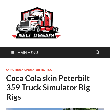
Neli
Download Truck Livery by
Neli Desain
Desain
MAIN MENU
SKINS TRUCK SIMULATOR BIG RIGS
Coca Cola skin Peterbilt
359 Truck Simulator Big
Rigs