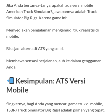
Jika Anda bertanya-tanya, apakah ada versi mobile
American Truck Simulator?, jawabannya adalah Truck
Simulator Big Rigs. Karena game ini:
Menyediakan pengalaman mengemudi truk realistis di
mobile.
Bisa jadi alternatif ATS yang solid.
Membawa sensasi perjalanan jauh ke dalam genggaman
Anda.
Kesimpulan: ATS Versi
Mobile
Singkatnya, bagi Anda yang mencari game truk di mobile,
TSBR (Truck Simulator Big Rigs) adalah pilihan yang tepat.