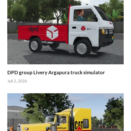
DPD group Livery Argapura truck simulator
Juli 2, 2026