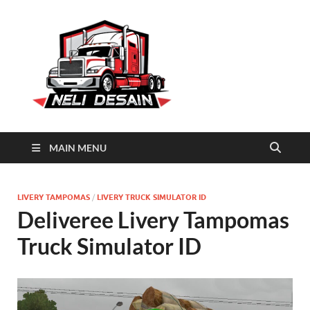
Neli
Download Truck Livery by
Neli Desain
Desain
MAIN MENU
LIVERY TAMPOMAS
/
LIVERY TRUCK SIMULATOR ID
Deliveree Livery Tampomas
Truck Simulator ID