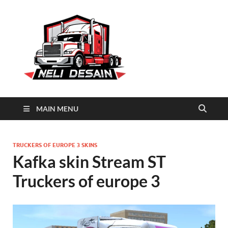
Neli
Download Truck Livery by
Neli Desain
Desain
MAIN MENU
TRUCKERS OF EUROPE 3 SKINS
Kafka skin Stream ST
Truckers of europe 3