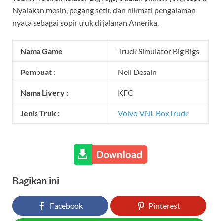
Nyalakan mesin, pegang setir, dan nikmati pengalaman
nyata sebagai sopir truk di jalanan Amerika.
Nama Game
Truck Simulator Big Rigs
Pembuat :
Neli Desain
Nama Livery :
KFC
Jenis Truk :
Volvo VNL BoxTruck
Bagikan ini
Facebook
Pinterest