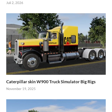
Juli 2, 2026
Caterpillar skin W900 Truck Simulator Big Rigs
November 19, 2025