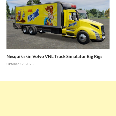
Nesquik skin Volvo VNL Truck Simulator Big Rigs
Oktober 17, 2025