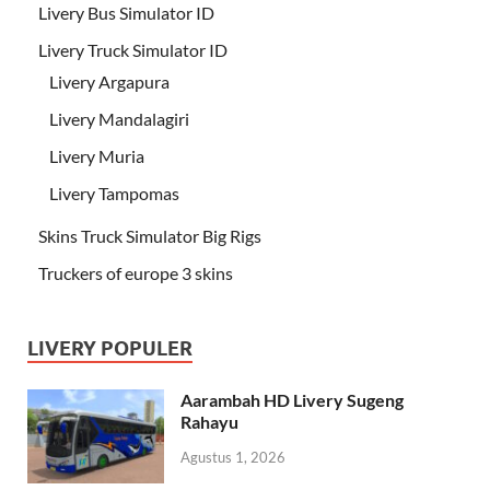
Livery Bus Simulator ID
Livery Truck Simulator ID
Livery Argapura
Livery Mandalagiri
Livery Muria
Livery Tampomas
Skins Truck Simulator Big Rigs
Truckers of europe 3 skins
LIVERY POPULER
Aarambah HD Livery Sugeng
Rahayu
Agustus 1, 2026