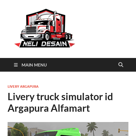
Neli
Download Truck Livery by
Neli Desain
Desain
MAIN MENU
LIVERY ARGAPURA
Livery truck simulator id
Argapura Alfamart