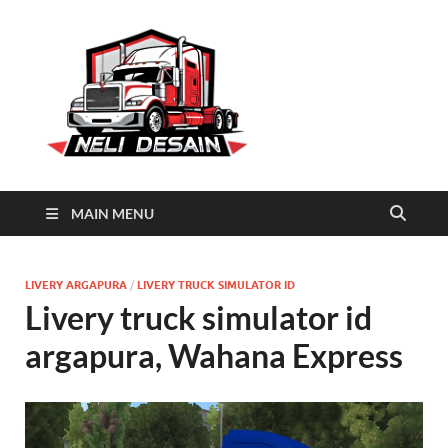
Neli
Download Truck Livery by
Neli Desain
Desain
MAIN MENU
LIVERY ARGAPURA
/
LIVERY TRUCK SIMULATOR ID
Livery truck simulator id
argapura, Wahana Express