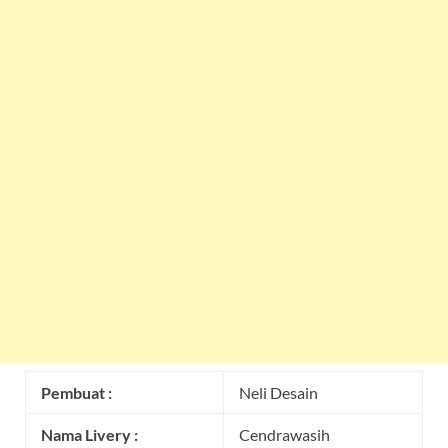
Pembuat :
Neli Desain
Nama Livery :
Cendrawasih