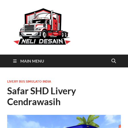
Neli
Download Truck Livery by
Neli Desain
Desain
MAIN MENU
LIVERY BUS SIMULATO INDIA
Safar SHD Livery
Cendrawasih