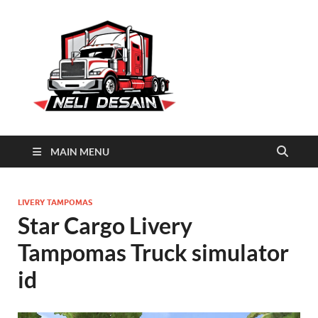
Neli
Download Truck Livery by
Neli Desain
Desain
MAIN MENU
LIVERY TAMPOMAS
Star Cargo Livery
Tampomas Truck simulator
id