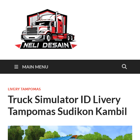
Neli
Download Truck Livery by
Neli Desain
Desain
MAIN MENU
LIVERY TAMPOMAS
Truck Simulator ID Livery
Tampomas Sudikon Kambil