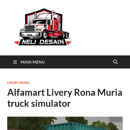
Neli
Download Truck Livery by
Neli Desain
Desain
MAIN MENU
LIVERY MURIA
Alfamart Livery Rona Muria
truck simulator