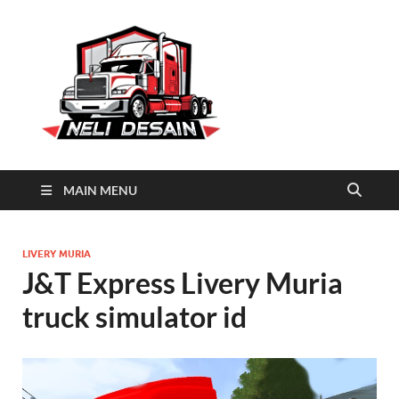
Neli
Download Truck Livery by
Neli Desain
Desain
MAIN MENU
LIVERY MURIA
J&T Express Livery Muria
truck simulator id