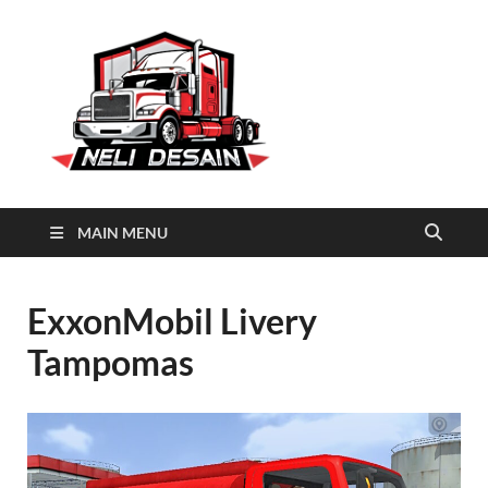
Neli
Download Truck Livery by
Neli Desain
Desain
MAIN MENU
ExxonMobil Livery
Tampomas