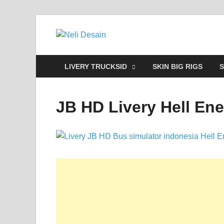
Neli Desain
Download Truck Livery by Neli Des
LIVERY TRUCKSID
SKIN BIG RIGS
S
JB HD Livery Hell En