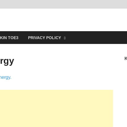
ain
KIN TOE3
PRIVACY POLICY
ergy
K