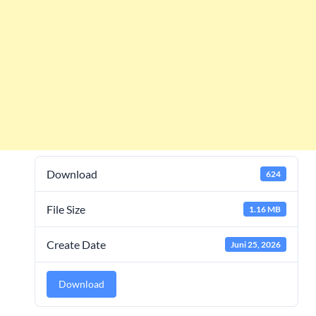
Download
624
File Size
1.16 MB
Create Date
Juni 25, 2026
Download