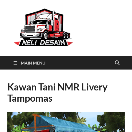
Neli
Download Truck Livery by
Neli Desain
Desain
MAIN MENU
Kawan Tani NMR Livery
Tampomas