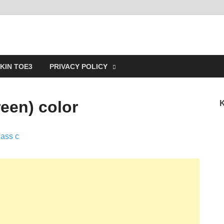
ain
KIN TOE3
PRIVACY POLICY
een) color
K