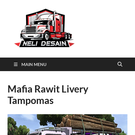
Neli
Download Truck Livery by
Neli Desain
Desain
MAIN MENU
Mafia Rawit Livery
Tampomas