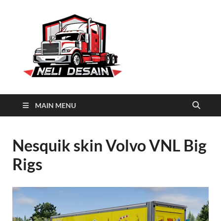
Neli
Download Truck Livery by
Neli Desain
Desain
MAIN MENU
Nesquik skin Volvo VNL Big
Rigs