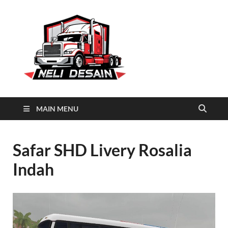
Neli
Download Truck Livery by
Neli Desain
Desain
MAIN MENU
Safar SHD Livery Rosalia
Indah