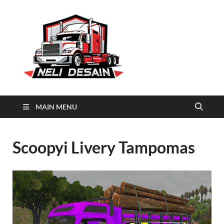
Neli
Download Truck Livery by
Neli Desain
Desain
MAIN MENU
Scoopyi Livery Tampomas