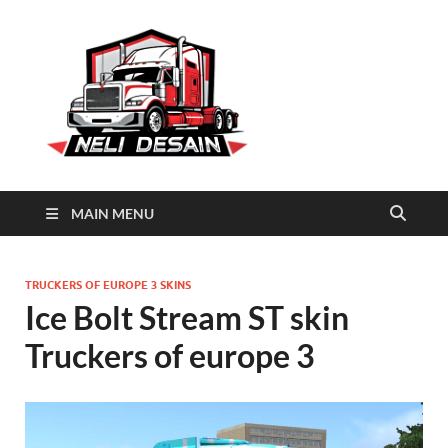
Neli
Download Truck Livery by
Neli Desain
Desain
MAIN MENU
TRUCKERS OF EUROPE 3 SKINS
Ice Bolt Stream ST skin
Truckers of europe 3