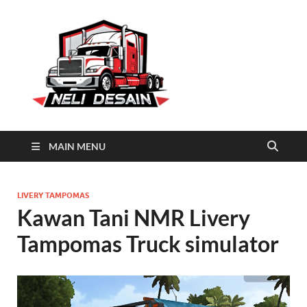
Neli
Download Truck Livery by
Neli Desain
Desain
MAIN MENU
LIVERY TAMPOMAS
Kawan Tani NMR Livery
Tampomas Truck simulator