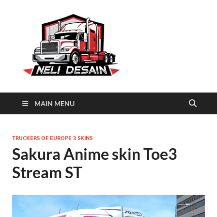
Neli
Download Truck Livery by
Neli Desain
Desain
MAIN MENU
TRUCKERS OF EUROPE 3 SKINS
Sakura Anime skin Toe3
Stream ST