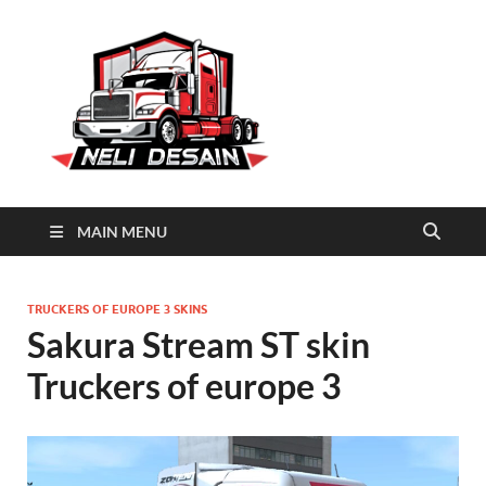
Neli
Download Truck Livery by
Neli Desain
Desain
MAIN MENU
TRUCKERS OF EUROPE 3 SKINS
Sakura Stream ST skin
Truckers of europe 3