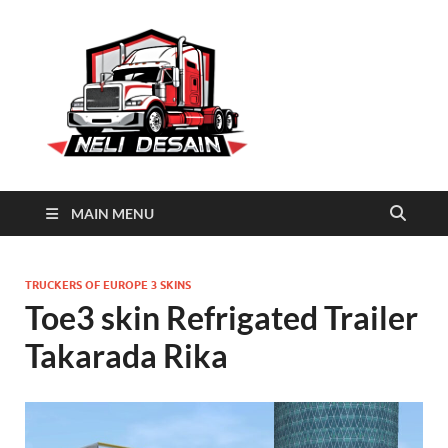
Neli
Download Truck Livery by
Neli Desain
Desain
MAIN MENU
TRUCKERS OF EUROPE 3 SKINS
Toe3 skin Refrigated Trailer
Takarada Rika