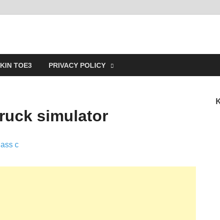
ain
KIN TOE3
PRIVACY POLICY
K
ruck simulator